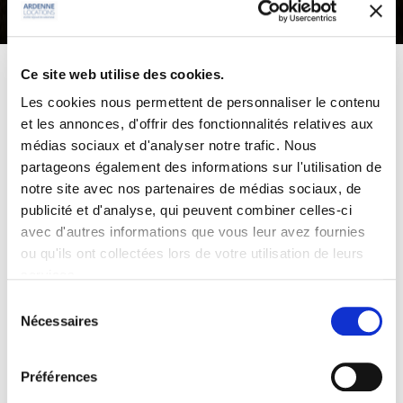
Ce site web utilise des cookies.
Maisons de vacances et
Les cookies nous permettent de personnaliser le contenu
chalets en Ardenne
et les annonces, d'offrir des fonctionnalités relatives aux
médias sociaux et d'analyser notre trafic. Nous
partageons également des informations sur l'utilisation de
notre site avec nos partenaires de médias sociaux, de
Ardenne Locations
propose
2 villas et 3
publicité et d'analyse, qui peuvent combiner celles-ci
chalets
pouvant accueillir les
familles
et
avec d'autres informations que vous leur avez fournies
groupes
de vacanciers allant de
4 à 41
ou qu'ils ont collectées lors de votre utilisation de leurs
personnes
. Idéalement situées au Nord
services.
de Bastogne, ces
locations de vacances
Sélection
en Ardenne
offrent tout le confort
Nécessaires
du
nécessaire pour passer un séjour
consentement
agréable dans une région privilégiée par
Préférences
les amoureux de nature, de randonnées