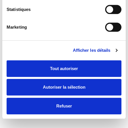
pédestres et de parcours VTT.
Statistiques
Marketing
Afficher les détails
Grande Capacité
Tout autoriser
Groupes d'amis ou famille XXL ? Notre
plus grande villa accueille jusqu'à
41 personnes
Autoriser la sélection
Refuser