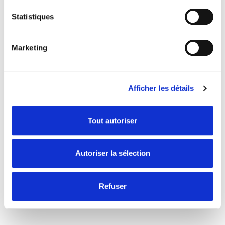
pédestres et de parcours VTT.
Statistiques
Marketing
Afficher les détails
Grande Capacité
Tout autoriser
Groupes d'amis ou famille XXL ? Notre
plus grande villa accueille jusqu'à
41 personnes
Autoriser la sélection
Refuser