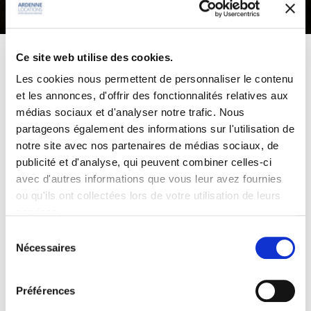
Ce site web utilise des cookies.
Maisons de vacances et
Les cookies nous permettent de personnaliser le contenu
chalets en Ardenne
et les annonces, d'offrir des fonctionnalités relatives aux
médias sociaux et d'analyser notre trafic. Nous
partageons également des informations sur l'utilisation de
notre site avec nos partenaires de médias sociaux, de
Ardenne Locations
propose
2 villas et 3
publicité et d'analyse, qui peuvent combiner celles-ci
chalets
pouvant accueillir les
familles
et
avec d'autres informations que vous leur avez fournies
groupes
de vacanciers allant de
4 à 41
ou qu'ils ont collectées lors de votre utilisation de leurs
personnes
. Idéalement situées au Nord
services.
de Bastogne, ces
locations de vacances
Sélection
en Ardenne
offrent tout le confort
Nécessaires
du
nécessaire pour passer un séjour
consentement
agréable dans une région privilégiée par
Préférences
les amoureux de nature, de randonnées